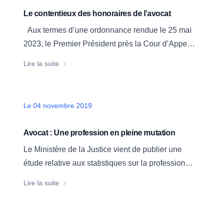
liquidation judiciaire. 2.
Le contentieux des honoraires de l’avocat
Aux termes d’une ordonnance rendue le 25 mai
2023, le Premier Président près la Cour d’Appel
de NÎMES est venu rappelé que le juge était
Le contentieux des honoraires de l’avocat
Lire la suite
garant du respect des termes d’une convention
d’honoraires signée entre un avocat et son client.
RAPPEL DU CADRE LÉGISLATIF ET
Date
Le 04 novembre 2019
RÉGLEMENTAIRE Depuis la loi…
Avocat : Une profession en pleine mutation
Le Ministère de la Justice vient de publier une
étude relative aux statistiques sur la profession
d’avocat au 1er janvier 2019. La profession est en
Avocat : Une profession en pleine mutation
Lire la suite
pleine mutation. Trois éléments retiennent plus
particulièrement mon attention: Le premier a trait
aux mentions de spécialisation. Les avocats se