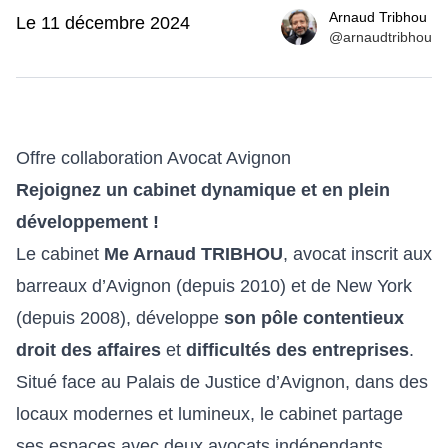
Arnaud Tribhou
Date
Le 11 décembre 2024
@arnaudtribhou
Offre collaboration Avocat Avignon
Rejoignez un cabinet dynamique et en plein
développement !
Le cabinet
Me Arnaud TRIBHOU
, avocat inscrit aux
barreaux d’Avignon
(depuis 2010) et de New York
(depuis 2008), développe
son pôle contentieux
droit des affaires
et
difficultés des entreprises
.
Situé face au Palais de Justice d’Avignon, dans des
locaux modernes et lumineux, le cabinet partage
ses espaces avec deux avocats indépendants.