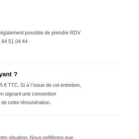
?
st également possible de prendre RDV
 84 51 04 44
yant ?
 € TTC. Si à l’issue de cet entretien,
en signant une convention
s de notre rémunération.
votre situation. Nous préférons que