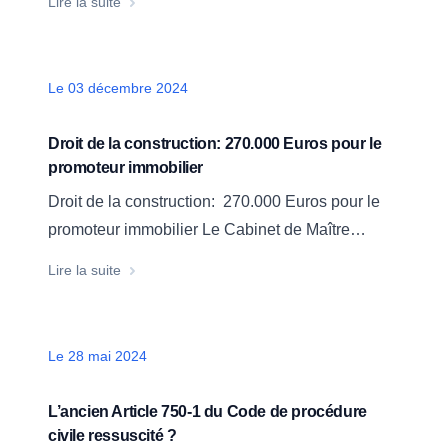
Rénovation d’un hôtel: la responsabilité de l’archite
Lire la suite
dommages et intérêts. Le Cabinet de Maître
Arnaud TRIBHOU se félicite d’un nouveau
succès judiciaire obtenu en matière de
Date
Le 03 décembre 2024
construction, devant le Tribunal judiciaire de
Strasbourg. Un litige complexe entre…
Droit de la construction: 270.000 Euros pour le
promoteur immobilier
Droit de la construction: 270.000 Euros pour le
promoteur immobilier Le Cabinet de Maître
Tribhou est fier de partager une nouvelle victoire.
Droit de la construction: 270.000 Euros pour le pro
Lire la suite
Le Tribunal Judiciaire d’Avignon a donné raison à
un client promoteur immobilier. Un litige
complexe dans le secteur de la construction Le
Date
Le 28 mai 2024
promoteur reprochait aux entreprises de…
L’ancien Article 750-1 du Code de procédure
civile ressuscité ?