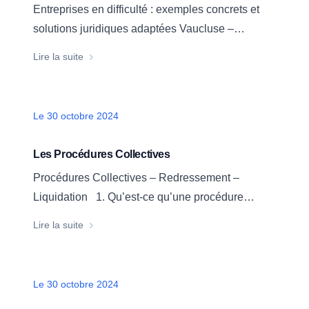
Entreprises en difficulté : exemples concrets et
solutions juridiques adaptées Vaucluse –
Novembre 2024 – les entreprises en difficultés
Vaucluse – Novembre 2024 – les entreprises en diff
Lire la suite
Les entreprises sont parfois confrontées à des
difficultés imprévues. Ces périodes critiques
nécessitent une prise en charge rapide et
Date
Le 30 octobre 2024
adaptée, tant pour sauvegarder l’activité que pour
protéger les emplois. Depuis novembre…
Les Procédures Collectives
Procédures Collectives – Redressement –
Liquidation 1. Qu’est-ce qu’une procédure
collective ? R : Une procédure collective est une
Les Procédures Collectives
Lire la suite
procédure judiciaire visant à traiter les difficultés
financières d’une entreprise en organisant la
gestion de ses dettes. Elle comprend notamment
Date
Le 30 octobre 2024
la sauvegarde, le redressement judiciaire, et la