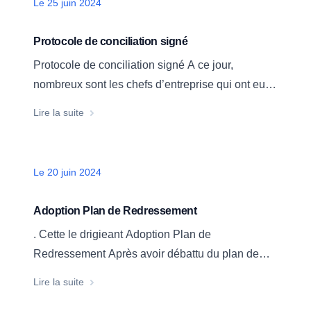
Date
Le 25 juin 2024
viticulteurs dirigent par ailleurs de très belles
exploitations dans le Gard ou les Bouches du
Protocole de conciliation signé
Rhône.
Protocole de conciliation signé A ce jour,
nombreux sont les chefs d’entreprise qui ont eu
recours aux fameux « Prêts Garantis par l’Etat »
Protocole de conciliation signé
Lire la suite
(PGE). Ces prêts ont pu permettre de faire face
aux difficultés de trésorerie rencontrées durant la
pandémie de COVID 19. Aussi, ce dispositif a
Date
Le 20 juin 2024
pris fin en juin…
Adoption Plan de Redressement
. Cette le drigieant Adoption Plan de
Redressement Après avoir débattu du plan de
redressement rédigé et soutenu à la barre par
Adoption Plan de Redressement
Lire la suite
Maître Arnaud TRIBHOU, le Tribunal de