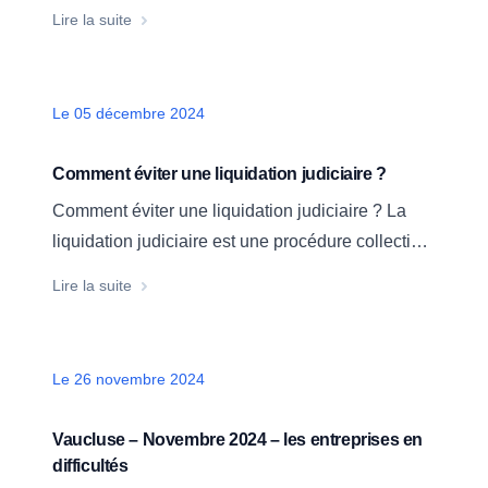
solutions: Redressement judiciaire conciliation
Lancement des Vendredis de la Prévention
Lire la suite
etc Dans un contexte économique en constante
évolution, il est essentiel pour les chefs
d’entreprise, artisans, commerçants, agriculteurs
Date
Le 05 décembre 2024
et travailleurs indépendants, de rester vigilants…
Comment éviter une liquidation judiciaire ?
Comment éviter une liquidation judiciaire ? La
liquidation judiciaire est une procédure collective
qui intervient lorsqu’une entreprise ne peut plus
Comment éviter une liquidation judiciaire ?
Lire la suite
payer ses dettes et que son redressement est
impossible. Elle vise à mettre fin à l’activité et à
vendre les actifs pour rembourser les créanciers.
Date
Le 26 novembre 2024
Quels sont les signes…
Vaucluse – Novembre 2024 – les entreprises en
difficultés