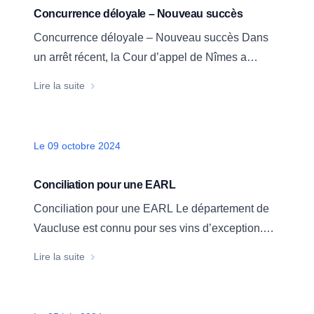
liquidation judiciaire. 2.
Concurrence déloyale – Nouveau succès
Concurrence déloyale – Nouveau succès Dans
un arrêt récent, la Cour d’appel de Nîmes a
donné raison à notre cabinet. Ainsi, les juges
Concurrence déloyale – Nouveau succès
Lire la suite
nîmois ont considérablement réduit les sommes
initialement réclamées à nos clients. Un
franchiseur, représenté par le Cabinet parisien
Date
Le 09 octobre 2024
GOUACHE AVOCATS, reprochait à nos clients…
Conciliation pour une EARL
Conciliation pour une EARL Le département de
Vaucluse est connu pour ses vins d’exception.
Des domaines de référence sont implantés au
Conciliation pour une EARL
Lire la suite
cœur d’appellations bénéficiant d’une réelle
notoriété (Chateauneuf-du-Pâpe, Gigondas,
Vacqueyras, Ventoux, etc.). De nombreux