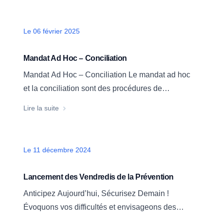
notre cabinet a obtenu un excellent résultat. Le
juge des référés a rejeté l’ensemble des
Date
Le 06 février 2025
demandes adverses. Un soulagement majeur
pour nos clients.
Mandat Ad Hoc – Conciliation
Mandat Ad Hoc – Conciliation Le mandat ad hoc
et la conciliation sont des procédures de
prévention des difficultés des entreprises. Elle
Mandat Ad Hoc – Conciliation
Lire la suite
demeurent trop souvent méconnues des
dirigeants. Elles peuvent permettent d’éviter le
dépôt de bilan (la procédure collective) et
Date
Le 11 décembre 2024
d’anticiper les problèmes financiers en trouvant
des solutions amiables…
Lancement des Vendredis de la Prévention
Anticipez Aujourd’hui, Sécurisez Demain !
Évoquons vos difficultés et envisageons des