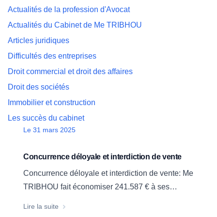
Actualités de la profession d'Avocat
Actualités du Cabinet de Me TRIBHOU
Articles juridiques
Difficultés des entreprises
Droit commercial et droit des affaires
Droit des sociétés
Immobilier et construction
Les succès du cabinet
Date
Le 31 mars 2025
Concurrence déloyale et interdiction de vente
Concurrence déloyale et interdiction de vente: Me
TRIBHOU fait économiser 241.587 € à ses
clients. Dans une décision rendue récemment par
Concurrence déloyale et interdiction de vente
Lire la suite
le Tribunal des activités économiques d’Avignon,