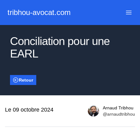
tribhou-avocat.com
Menu 
Conciliation pour une
EARL
Retour
Arnaud Tribhou
Date
Le 09 octobre 2024
@arnaudtribhou